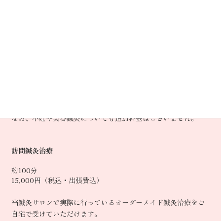
12,000円（税込）
当鍼灸サロン唯一の治療プランで、患者様とのカウンセリング
と脈診で確認したお身体の状態からおひとりおひとりに合わせ
たオーダーメイド鍼灸治療です。
鍼・お灸を組み合わせて、約80分、全身への総合治療を行いま
す。
また、施術終了後にお時間を頂戴し、施術中に気がついた患者
様のお身体の状態についての詳しいご説明などを行うアフター
カウンセリングを行っています。
なお、不妊や美容鍼灸についても追加料金はございません。
訪問鍼灸治療
約100分
15,000円（税込・出張費込）
当鍼灸サロンで実際に行っているオーダーメイド鍼灸治療をご
自宅で受けていただけます。